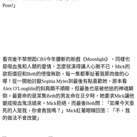
Pose!」
看完後不禁想起CBS今年腰斬的新戲《Moonlight》，同樣也
是吸血鬼和人類的愛情，怎麼就演得讓人心揪不已，Mick的
欲拒還迎和Beth的徬徨無助，每一集都牽扯著我那肉做的心
哪！從一開始討厭Sophia Myles到最後有點喜歡她，原本看
Alex O'Loughlin的斜肩頗不順眼，但最後也是被他迷的神魂顛
倒。最要命的是某集Beth的男友命在旦夕時，她要求Mick讓他
變成吸血鬼活過來，Mick拒絕，而最後Beth問：「如果今天垂
死的人是我，你會救我嗎？」Mick紅著眼睛回答：「不，我
的做法不會改變」