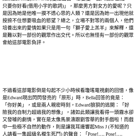
只要你好看(借用小宇的歌詞)」，那麼男方對女方的愛呢？只
是因為她是他唯一摸不透心思的人類？還是因為她一出現他就
按捺不住想要吸血的慾望？總之，立場不對等的兩個人，他們
培養出來的愛情如果只是用一句「獅子愛上羔羊」來解釋，還
是難以對一部份的觀眾作出交代。所以也無怪有一部份的觀眾
會給這部電影負評。
不過看這部電影倒是勾起不少小時候看瓊瑤電視劇的回憶，像
是Edward現出閃閃發亮的「原形」時，Bella回答的竟是：
「你好美」，或是兩人親密時刻，Edward狼狽的逃開：「好
險我的自制力超過我的想像」，諸如此類讓我看得一頭霧水卻
又發噱的劇情，實在是太像馬景濤跟劉雪華的對手戲啦！而戲
中一些極不自然的動作，則是讓我耳邊響起Miss J (不知道的
人請看一集超級名模生死鬥) 的聲音：「Pose!…. Pose!….