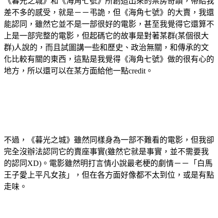
《暮光之城》和《海角七號》所創造出來的票房奇蹟，帶給我
差不多的感受，就是－－弔詭，但《海角七號》的大賣，我還
能認同，雖然它並不是一部很好的電影，甚至我覺得它還算不
上是一部完整的電影，但起碼它的故事是對著某群(某個很大
群)人說的，而且試圖講一些和歷史、政治無關，和傳承的文
化比較有關的東西，這點是我覺得《海角七號》做的很有心的
地方，所以還可以在某方面給他一點credit。
不過，《暮光之城》雖然同樣身為一部不難看的電影，但我卻
完全沒辦法認同它的賣座事實(雖然它就是事實，並不需要我
的認同XD)。電影雖然明打言情小說最老梗的劇情－－「白馬
王子愛上平凡女孩」，但在各方面好像都不太到位，或是有點
走味。