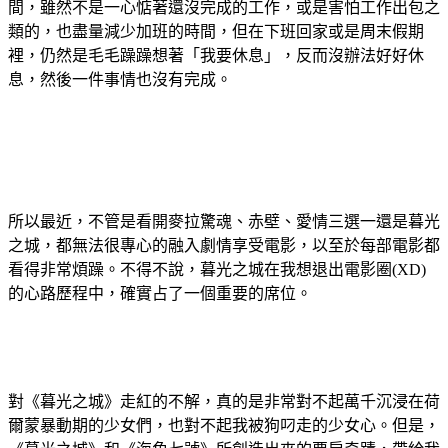
間，雖然不是一心惦著還沒完成的工作，或是害怕工作出包之
類的，也盡量減少加班的時間，但在下班回家或是周末假期
裡，仍然是毛毛躁躁想著「我要休息」，反而沒辦法好好休
息，然後一件事情也沒有完成。
所以最近，不管是看開麥拉驚魂、赤壁、愛情三選一還是暮光
之城，都無法很專心的融入劇情享受電影，以至於每部電影都
看得非常煩躁。不得不說，暮光之城在我想退出電影圈(XD)
的心路歷程中，確實占了一個重要的席位。
對《暮光之城》走紅的不解，真的是非常對不起萬千沉浸在荷
爾蒙暴動期的少女們，也對不起我被狗叼走的少女心。但是，