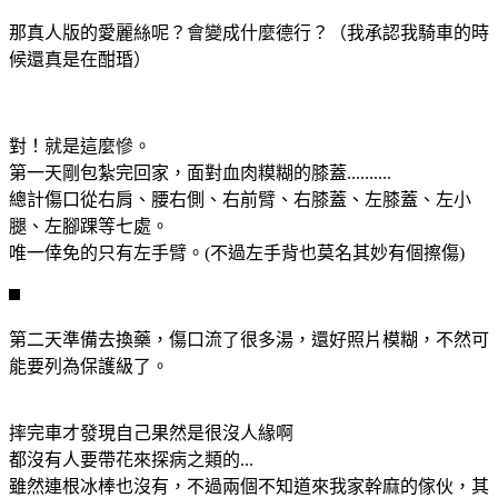
那真人版的愛麗絲呢？會變成什麼德行？（我承認我騎車的時
候還真是在酣琘）
對！就是這麼慘。
第一天剛包紮完回家，面對血肉糢糊的膝蓋..........
總計傷口從右肩、腰右側、右前臂、右膝蓋、左膝蓋、左小
腿、左腳踝等七處。
唯一倖免的只有左手臂。(不過左手背也莫名其妙有個擦傷)
第二天準備去換藥，傷口流了很多湯，還好照片模糊，不然可
能要列為保護級了。
摔完車才發現自己果然是很沒人緣啊
都沒有人要帶花來探病之類的...
雖然連根冰棒也沒有，不過兩個不知道來我家幹麻的傢伙，其