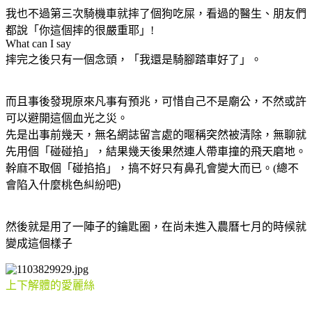
我也不過第三次騎機車就摔了個狗吃屎，看過的醫生、朋友們
都說「你這個摔的很嚴重耶」!
What can I say
摔完之後只有一個念頭，「我還是騎腳踏車好了」。
而且事後發現原來凡事有預兆，可惜自己不是廟公，不然或許
可以避開這個血光之災。
先是出事前幾天，無名網誌留言處的暱稱突然被清除，無聊就
先用個「碰碰掐」，結果幾天後果然連人帶車撞的飛天磨地。
幹麻不取個「碰掐掐」，搞不好只有鼻孔會變大而已。(總不
會陷入什麼桃色糾紛吧
)
然後就是用了一陣子的鑰匙圈，在尚未進入農曆七月的時候就
變成這個樣子
上下解體的愛麗絲