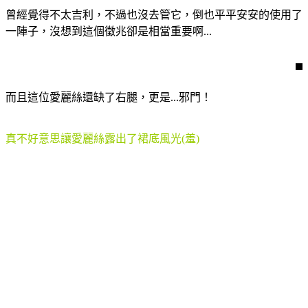
曾經覺得不太吉利，不過也沒去管它，倒也平平安安的使用了
一陣子，沒想到這個徵兆卻是相當重要啊...
而且這位愛麗絲還缺了右腿，更是...邪門！
真不好意思讓愛麗絲露出了裙底風光(羞)