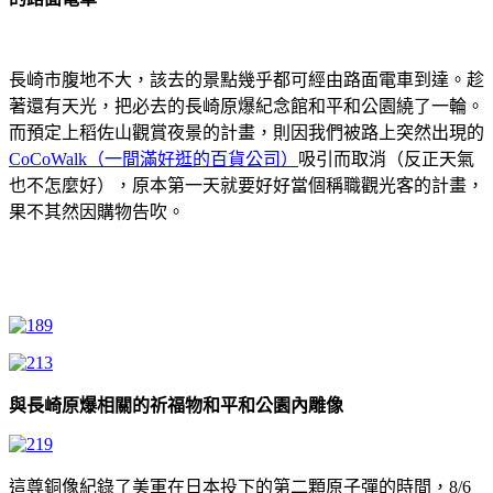
長崎市腹地不大，該去的景點幾乎都可經由路面電車到達。趁
著還有天光，把必去的長崎原爆紀念館和平和公園繞了一輪。
而預定上稻佐山觀賞夜景的計畫，則因我們被路上突然出現的
CoCoWalk（一間滿好逛的百貨公司）
吸引而取消（反正天氣
也不怎麼好），原本第一天就要好好當個稱職觀光客的計畫，
果不其然因購物告吹。
與長崎原爆相關的祈福物和平和公園內雕像
這尊銅像紀錄了美軍在日本投下的第二顆原子彈的時間，8/6