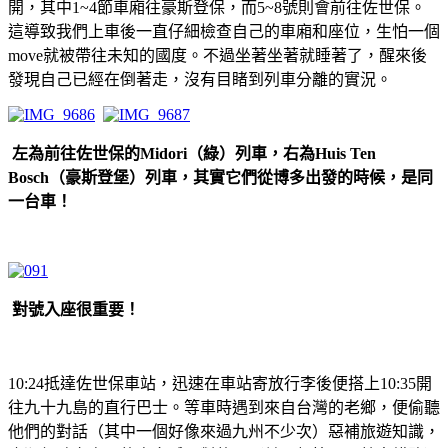
開，其中1~4節車廂往豪斯登保，而5~8號則會前往佐世保。
這導致我們上車後一直仔細檢查自己的車廂和座位，生怕一個
move就被帶往未知的國度。不過坐著坐著就睡著了，醒來後
發現自己已經在倒著走，沒有目睹到列車分離的實況。
左為前往佐世保的Midori（綠）列車，右為Huis Ten
Bosch（豪斯登堡）列車，其實它們從博多出發的時候，是同
一台車！
對號入座很重要！
10:24抵達佐世保車站，迅速在車站寄放行李後便搭上10:35開
往九十九島的直行巴士。等車時遇到來自台灣的老鄉，便偷聽
他們的對話（其中一個好像來過九州不少次）惡補旅遊知識，