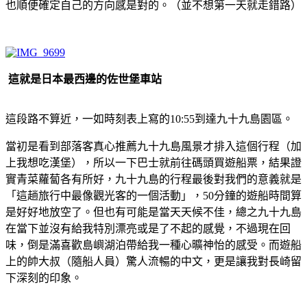
也順便確定自己的方向感是對的。（並不想第一天就走錯路）
這就是日本最西邊的佐世堡車站
這段路不算近，一如時刻表上寫的10:55到達九十九島園區。
當初是看到部落客真心推薦九十九島風景才排入這個行程（加
上我想吃漢堡），所以一下巴士就前往碼頭買遊船票，結果證
實青菜蘿蔔各有所好，九十九島的行程最後對我們的意義就是
「這趟旅行中最像觀光客的一個活動」，50分鐘的遊船時間算
是好好地放空了。但也有可能是當天天候不佳，總之九十九島
在當下並沒有給我特別漂亮或是了不起的感覺，不過現在回
味，倒是滿喜歡島嶼湖泊帶給我一種心曠神怡的感受。而遊船
上的帥大叔（隨船人員）驚人流暢的中文，更是讓我對長崎留
下深刻的印象。