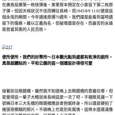
在廣島投擲第一枚核彈後，美軍原本預定在小倉投下第二枚原
子彈，但因天候狀況不佳而轉往長崎，而1945/8/9 11:02便是這
個永恆的瞬間。今年適逢原爆70週年，我們還是能看到當時遺
留下的傷痕。雖以正義為名，但破壞還是存在，而最苦的永遠
是首當其衝的人民百姓。
便所便所，我們的好聚所～日本觀光點到處都有乾淨的廁所，
真是超體貼的，平和公園的這一個還設計得很可愛
接著前往眼鏡橋，雖然我不知道晚上去眼鏡橋的意義在哪，但
是覺得這一輩子大概就來長崎這麼一次了吧，不親眼見識一下
號稱日本三大名橋的眼鏡橋應該會抱憾終身，所以還是硬拍了
幾張很模糊的照片。不過晚上也是別有風情，這條水道還滿像