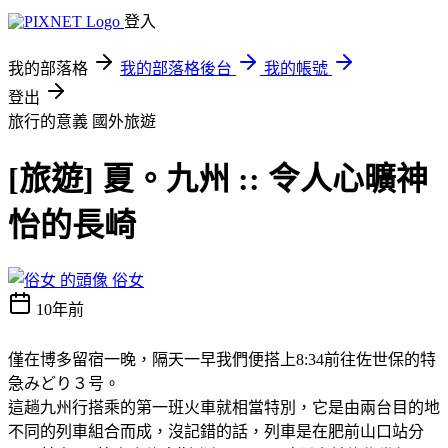
登入
我的部落格
我的部落格後台
我的帳號
登出
旅行的意義
國外旅遊
[旅遊] 夏。九州 :: 令人心曠神
怡的長崎
俗女
10年前
僅在博多留宿一晚，隔天一早我們便搭上8:34前往佐世保的特
急みどり３号。
這趟九州行搭乘的第一班火車就相當特別，它是由兩台目的地
不同的列車組合而成，沒記錯的話，列車是在肥前山口站分