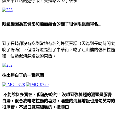
蘇州平江路的迷你版，只是路人少了很多。
眼鏡橋因為其倒影和橋面結合的樣子很像眼鏡而得名...
到了長崎卻沒有吃到當地有名的蜂蜜蛋糕（因為到長崎時間太
晚了嗚嗚），但還好還是逛了中華街，吃了江山樓的強棒拉麵
和一個類似海鮮燴飯的東西。
往來無白丁的一種氛圍
不能說料多實在，但滿好吃的。沒想到強棒麵的湯頭是豚骨
白湯，很合我嗜吃拉麵的喜好，隔壁的海鮮燴飯也是勾芡勾的
很厚實，不過口感滿細緻的，挺順口