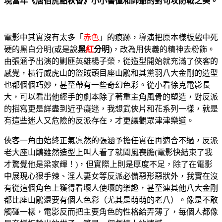
現當年《唐伯虎點秋香》小小書僮和師爺的對句攻防戰之美。
電影中其實沒有太多「
赤色
」的痕跡，導演把原本樣板戲中死
硬的黑白分明(或是說
黑
紅
分明
)，改為用俠義的精神去粉飾。
由張涵予出演的剿匪英雄楊子榮，從造型開始就充滿了俠客的
感覺，橫行威虎山的盜賊頭目座山鵰和其黨羽八大金剛的造型
也都個個巧妙，甚至帶有一些奇幻色彩。從小看徐克電影長
大，可以看出他經手的劇本除了著重主角風骨的塑造，對反派
的描寫更是詳盡到近乎癡迷，我想武俠片和花系列一樣，就是
有這些迷人又危險的反派存在，才更讓觀眾津津樂道。
俠客一角由始終正氣凜然的張涵予擔任實在再適合不過，反派
老大座山鵰雖然造型上叫人看了就聞風喪膽(電影快結束了我
才驚覺他是梁家輝！)，但實際上則是厚度不足，除了在電影
中展現心狠手辣、淫人妻女等反派必備惡形惡狀外，我實在沒
有從這個角色上獲得看壞人使壞的樂趣，甚至連其他八大金剛
都比座山鵰還要有個人色彩（尤其是萌萌的老八）。像是不敢
觸碰一樣，電影反而把主要角色的性格給弄薄了，每個人都像