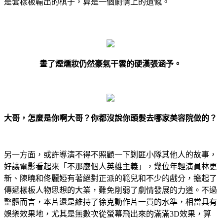
是套樣板輸出的棋子，算是一個劇情上的遺憾。
畫了煙燻妝仍然豪氣干雲的硬漢張涵予。
大哥，怎麼是你啊大哥？你都沒說你頭髮去哪家美容院做的？
另一方面，或許導演不得不照顧一下剿匪小隊其他人的故事，
好讓電影看起來「不那麼個人英雄主義」，幾位年輕演員林更
新、陳曉和佟麗婭有著絕對正派的範兒和不少的戲分，擔起了
傳遞樣板人物思想的大業，難免削弱了劇情發展的力道。不過
整體而言，本片還是維持了徐克動作片一貫的水準，相當具有
娛樂效果地，尤其是無數次從螢幕飛出來的滿滿3D效果，算