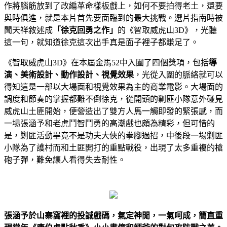
作將腦筋放到了改編革命樣板戲上，如何不要拍得老土，還要
與時俱進，就是本片首先要面臨到的最大挑戰。選片指南時被
聞天祥敘述成
「徐克回勇之作」
的《智取威虎山3D》，光聽
這一句，就知道徐克這次出手真是面子裡子都賺足了。
《智取威虎山3D》在本屆金馬52中入圍了四個獎項，包括
導
演、美術設計、動作設計、視覺效果
，光從入圍的脈絡就可以
得知這是一部以大場面和視覺效果為主的商業電影。大場面的
調度和節奏的掌握都難不倒徐克，從開頭的剿匪小隊意外碰見
威虎山土匪開始，便營造出了雙方人馬一觸即發的緊張感，而
一場張涵予和老虎鬥智鬥勇的高潮戲也頗為精彩，但可惜的
是，剿匪活動畢竟不是功夫大俠的拳腳過招，中後段一場剿匪
小隊為了護村而和土匪開打的重點戰役，出現了太多重複的槍
砲子彈，難免讓人看得失去耐性。
張涵予於山寨窩裡的投誠戲碼，氣定神閒，一氣呵成，簡直重