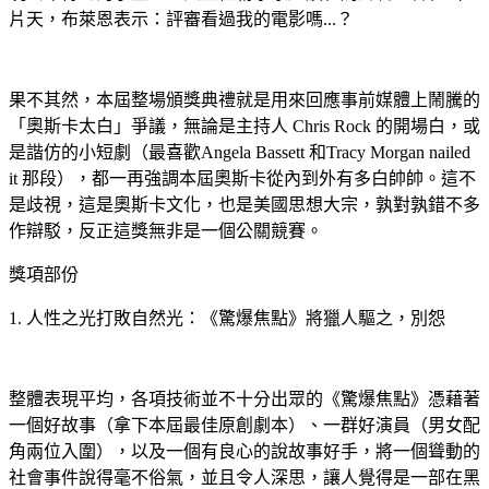
片天，布萊恩表示：評審看過我的電影嗎...？
果不其然，本屆整場頒獎典禮就是用來回應事前媒體上鬧騰的
「奧斯卡太白」爭議，無論是主持人 Chris Rock 的開場白，或
是諧仿的小短劇（最喜歡Angela Bassett 和Tracy Morgan nailed
it 那段），都一再強調本屆奧斯卡從內到外有多白帥帥。這不
是歧視，這是奧斯卡文化，也是美國思想大宗，孰對孰錯不多
作辯駁，反正這獎無非是一個公關競賽。
獎項部份
1. 人性之光打敗自然光：《驚爆焦點》將獵人驅之，別怨
整體表現平均，各項技術並不十分出眾的《驚爆焦點》憑藉著
一個好故事（拿下本屆最佳原創劇本）、一群好演員（男女配
角兩位入圍），以及一個有良心的說故事好手，將一個聳動的
社會事件說得毫不俗氣，並且令人深思，讓人覺得是一部在黑