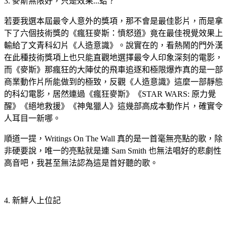
3. 麥斯無限好，只是效果...蛤？
若要我選本屆最令人意外的獎項，那不會是最佳影片，而是拿
下了六個技術獎的《瘋狂麥斯：憤怒道》竟在最佳視覺效果上
輸給了文青科幻片《人造意識》。說實在的，看熱鬧的門外漢
在此種技術獎項上也只能直觀地選擇最令人印象深刻的電影，
而《麥斯》那瘋狂的大陣仗的飛車追逐和極限爆炸真的是一部
商業動作片所能做到的極致，反觀《人造意識》這麼一部靜態
的科幻電影，居然連過《瘋狂麥斯》《STAR WARS: 原力覺
醒》《絕地救援》《神鬼獵人》這幾部高成本動作片，確實令
人耳目一新哪。
順道一提，Writings On The Wall 真的是一首毫無亮點的歌，除
非硬要說，唯一的亮點就是連 Sam Smith 也無法唱好的悲劇性
高音吧，我甚至無法認為這是首好聽的歌。
4. 新鮮人上位記