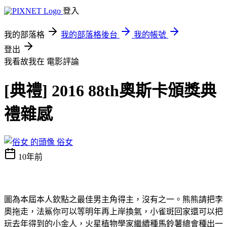
登入
我的部落格
我的部落格後台
我的帳號
登出
我看故我在
電影評論
[典禮] 2016 88th奧斯卡頒獎典
禮雜感
俗女
10年前
圖為本屆本人欽點之最佳男主角得主，沒有之一。熊熊請把李
奧拖走，法鯊你可以等明年再上岸換氣，小雀斑回家還可以把
玩去年得到的小金人，火星植物學家繼續種馬鈴薯總會種出一