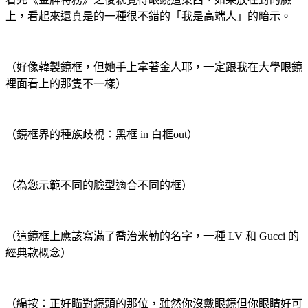
上，看起來還真是的一種很不錯的「我是高端人」的暗示。
（好像韓製鏡框，但她手上拿著金人耶，一定跟我在大學眼鏡
裡面看上的那隻不一樣）
（鏡框界的種族歧視：黑框 in 白框out）
（為您示範不同的臉型適合不同的框）
（這鏡框上應該寫滿了喬治米勒的名字，一種 LV 和 Gucci 的
經典款概念）
（編按：正好瞄對鏡頭的那位，雖然你沒戴眼鏡但你眼睛好可