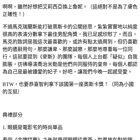
啊啊，雖然好想把艾莉西亞換上魯妮。（這絕對不是為了膚色
正確性！）
不過馬克瑞蘭斯能打破奧斯卡的公關迷思，紮紮實實地以純度
很高的表演分數拿下最佳男配角獎，我已足感欣慰了。而且，
馬克的致詞是我這次最喜歡的，或許有點太過周到，但仍喜歡
他的遣辭用句，那麼謙卑、那麼誠懇，那麼地尊重每一位同
行。這就要提到《麥斯》的團隊，每個人上台都「疑似」自我
膨脹，彷彿導演喬治米勒是他們共同服侍的皇帝，每個人都認
為自己是最被鍾愛的妃子。好吧，讓我們今晚一起感受愛。
BTW，也要恭喜智利拿下該國第一座奧斯卡獎！（同為小國
的互挺）
典禮部分
1. 眼鏡是電影宅的時尚單品
看完《金牌特務》之後就覺得眼鏡這東西，如果放在對的臉