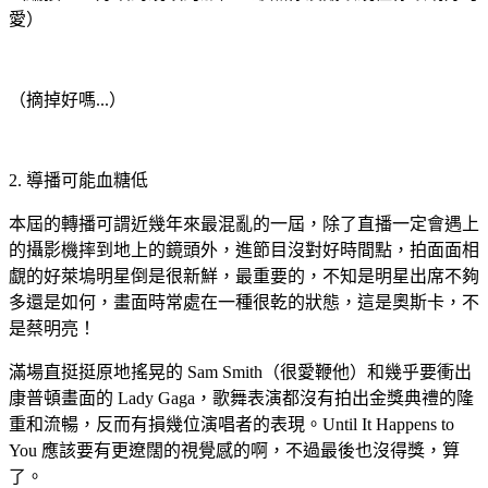
愛）
（摘掉好嗎...）
2. 導播可能血糖低
本屆的轉播可謂近幾年來最混亂的一屆，除了直播一定會遇上
的攝影機摔到地上的鏡頭外，進節目沒對好時間點，拍面面相
覷的好萊塢明星倒是很新鮮，最重要的，不知是明星出席不夠
多還是如何，畫面時常處在一種很乾的狀態，這是奧斯卡，不
是蔡明亮！
滿場直挺挺原地搖晃的 Sam Smith（很愛鞭他）和幾乎要衝出
康普頓畫面的 Lady Gaga，歌舞表演都沒有拍出金獎典禮的隆
重和流暢，反而有損幾位演唱者的表現。Until It Happens to
You 應該要有更遼闊的視覺感的啊，不過最後也沒得獎，算
了。