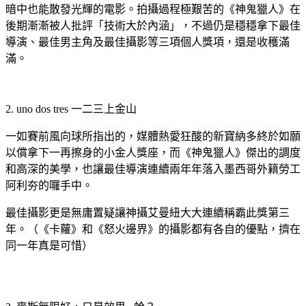
暗中也能散發光輝的電影。拍攝過程極艱苦的《神鬼獵人》在
後期漸漸被人批評「技術大於內涵」，不過仍是穩穩拿下最佳
導演、最佳男主角及最佳攝影等三項個人獎項，還是收穫滿
滿。
2. uno dos tres 一二三上金山
一如賽前風向球所指出的，媒體熱愛狂酸的新寶納多終於如願
以償拿下一再擦身的小金人獎座，而《神鬼獵人》傑出的調度
和高深的美學，也讓最佳導演連續兩年年落入墨西哥外籍勞工
阿利夯的囉手中。
最佳攝影更是無庸置疑讓神攝艾曼紐大大連續稱霸此獎第三
年。（《卡蘿》和《怒火邊界》的攝影都有各自的優點，擠在
同一年真是可惜）